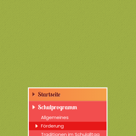
Startseite
Schulprogramm
Allgemeines
Förderung
Traditionen im Schulalltag