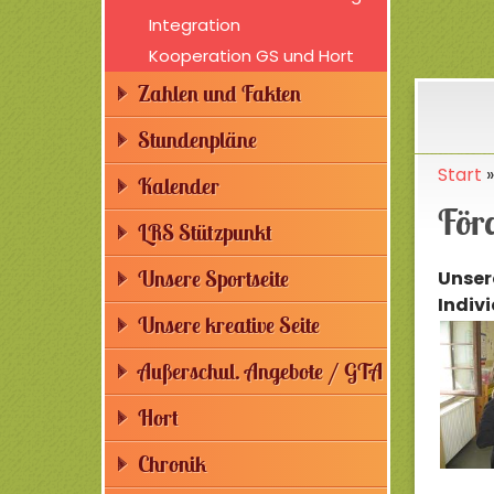
Integration
Kooperation GS und Hort
Zahlen und Fakten
Stundenpläne
Start
Kalender
För
LRS Stützpunkt
Unsere Sportseite
Unsere
Indiv
Unsere kreative Seite
Außerschul. Angebote / GTA
Hort
Chronik