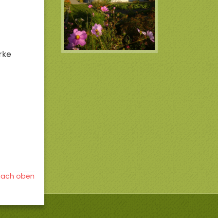
rke
nach oben