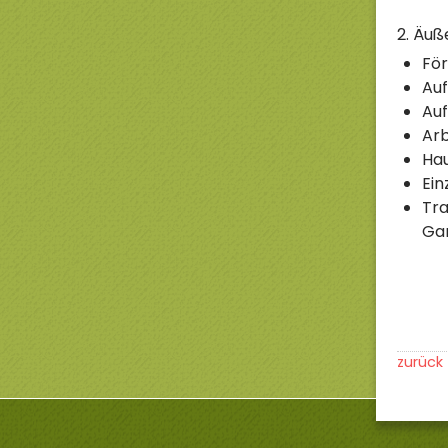
2. Äuß
För
Auf
Auf
Arb
Ha
Ein
Tra
Ga
zurück