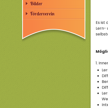
Bilder
Förderverein
Es ist
Lern- 
selbst
Mögli
1. Inn
Ler
Dif
Ber
Dif
Ler
Wer
Int